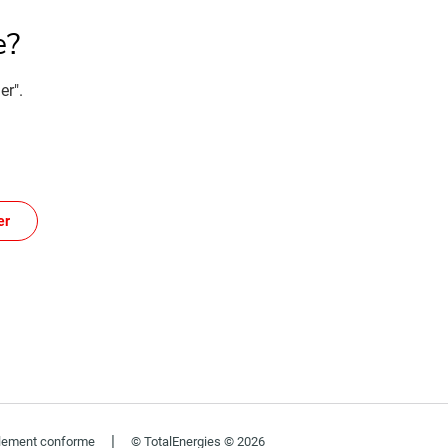
e?
er".
er
|
ellement conforme
© TotalEnergies © 2026