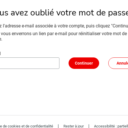
us avez oublié votre mot de pass
z l'adresse e-mail associée à votre compte, puis cliquez "Continu
vous enverrons un lien par e-mail pour réinitialiser votre mot de
e.
ser votre mot de passe avec votre e-mail
l
Continuer
Annul
|
|
ue de cookies et de confidentialité
Rester à jour
Accessibilité : parti