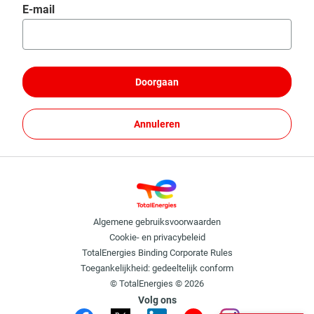
Wachtwoord opnieuw instellen met uw e-mail
E-mail
Doorgaan
Annuleren
Algemene gebruiksvoorwaarden
Cookie- en privacybeleid
TotalEnergies Binding Corporate Rules
Toegankelijkheid: gedeeltelijk conform
© TotalEnergies © 2026
Volg ons