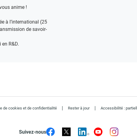
vous anime !​
e à l’international (25
transmission de savoir-
i en R&D​.
|
|
ue de cookies et de confidentialité
Rester à jour
Accessibilité : parti
Suivez-nous