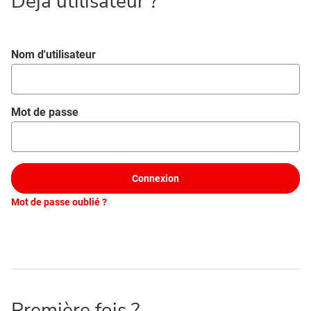
Déjà utilisateur ?
Se connecter
Nom d'utilisateur
Mot de passe
Connexion
Mot de passe oublié ?
Première fois ?