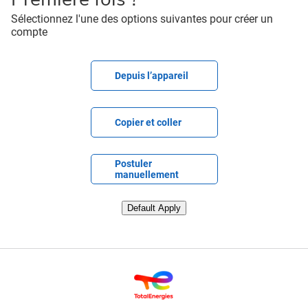
Sélectionnez l'une des options suivantes pour créer un
compte
Télécharger le fichier CV
Depuis l’appareil
Coller le CV
Copier et coller
Télécharger le CV plus tard
Postuler
manuellement
Télécharger le CV depuis Linkedin
Default Apply