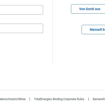
CV-Datei hochla
Von Gerät aus
Lebenslauf spä
Manuell 
|
|
tenschutzrichtlinie
TotalEnergies Binding Corporate Rules
Barrieref