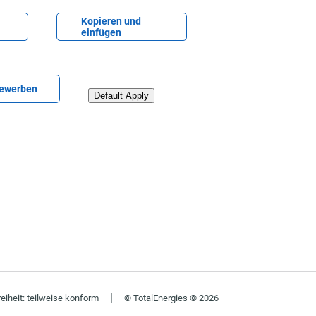
den
Lebenslauf einfügen
Kopieren und
einfügen
ter hochladen
bewerben
Lebenslauf von LinkedIn hochladen
Default Apply
|
reiheit: teilweise konform
© TotalEnergies © 2026