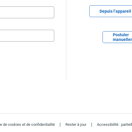
Télécharger le fichi
Depuis l’appareil
Télécharger le
Postuler
manuelle
|
|
ue de cookies et de confidentialité
Rester à jour
Accessibilité : parti