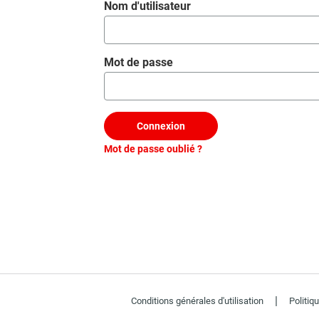
Se connecter
Nom d'utilisateur
Mot de passe
Connexion
Mot de passe oublié ?
|
Conditions générales d'utilisation
Politiq