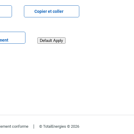
er CV
Coller le CV
Copier et coller
 CV plus tard
Télécharger le CV depuis Linkedin
ment
Default Apply
|
ellement conforme
© TotalEnergies © 2026