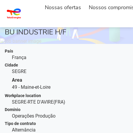
INÍCIO
DESCRIÇÃO DO POSTO
...
Nossas ofertas
Nossos compromi
ALTERNANCE - METHODES PROCESS
BU INDUSTRIE H/F
País
França
Cidade
SEGRE
Area
49 - Maine-et-Loire
Workplace location
SEGRE-RTE D'AVIRE(FRA)
Domínio
Operações Produção
Tipo de contrato
Alternância