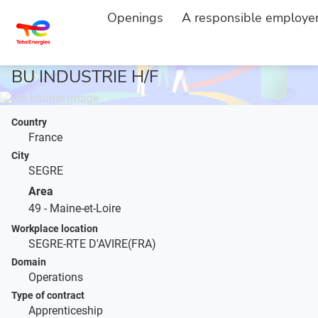
HOME
JOB DESCRIPTION
...
Openings
A responsible employe
ALTERNANCE - METHODES PROCESS
BU INDUSTRIE H/F
Country
France
City
SEGRE
Area
49 - Maine-et-Loire
Workplace location
SEGRE-RTE D'AVIRE(FRA)
Domain
Operations
Type of contract
Apprenticeship