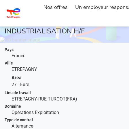
ACCUEIL
DESCRIPTION DE L'EMPLOI
...
Nos offres
Un employeur respons
ALTERNANCE INGENIEUR METHODES
INDUSTRIALISATION H/F
Pays
France
Ville
ETREPAGNY
Area
27 - Eure
Lieu de travail
ETREPAGNY-RUE TURGOT(FRA)
Domaine
Opérations Exploitation
Type de contrat
Alternance