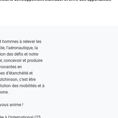
hommes à relever les
le, l’aéronautique, la
ion des défis et notre
, concevoir et produire
nnovantes en
s d’étanchéité et
utchinson, c’est être
olution des mobilités et à
one. ​
vous anime !​
e à l’international (25