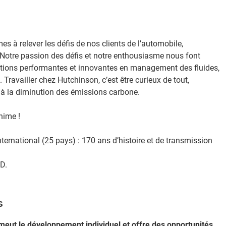
 relever les défis de nos clients de l’automobile,
e. Notre passion des défis et notre enthousiasme nous font
lutions performantes et innovantes en management des fluides,
 Travailler chez Hutchinson, c’est être curieux de tout,
t à la diminution des émissions carbone. ​
ime !​
nternational (25 pays) : 170 ans d’histoire et de transmission
​.
s
romeut le développement individuel et offre des opportunités