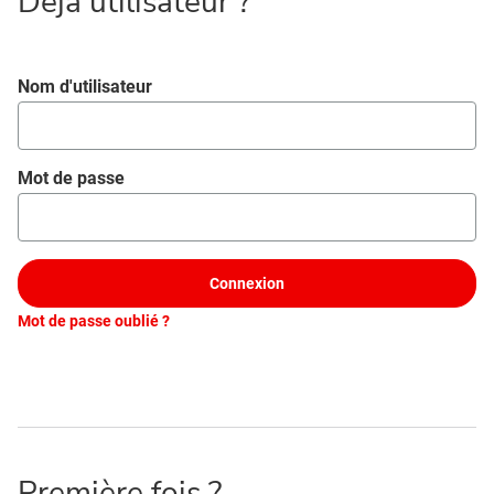
Déjà utilisateur ?
Se connecter
Nom d'utilisateur
Mot de passe
Connexion
Mot de passe oublié ?
Première fois ?