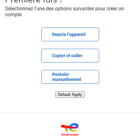
Sélectionnez l'une des options suivantes pour créer un
compte
Télécharger le fichier CV
Depuis l’appareil
Coller le CV
Copier et coller
Télécharger le CV plus tard
Postuler
manuellement
Télécharger le CV depuis Linkedin
Default Apply