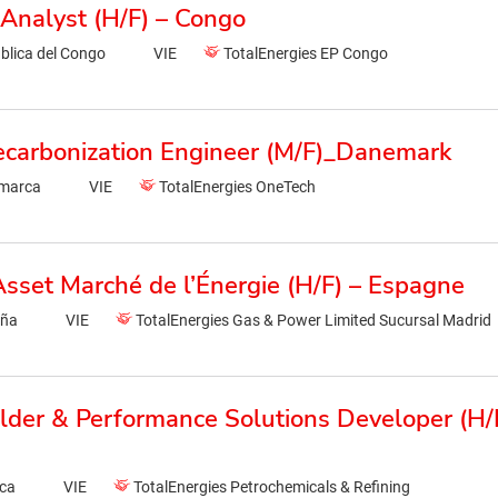
 Analyst (H/F) – Congo
blica del Congo
VIE
TotalEnergies EP Congo
ecarbonization Engineer (M/F)_Danemark
marca
VIE
TotalEnergies OneTech
Asset Marché de l’Énergie (H/F) – Espagne
aña
VIE
TotalEnergies Gas & Power Limited Sucursal Madrid
uilder & Performance Solutions Developer (H/
ica
VIE
TotalEnergies Petrochemicals & Refining