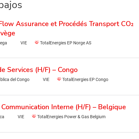
bajos
 Flow Assurance et Procédés Transport CO₂
rvège
uega
VIE
TotalEnergies EP Norge AS
de Services (H/F) – Congo
blica del Congo
VIE
TotalEnergies EP Congo
 Communication Interne (H/F) – Belgique
ica
VIE
TotalEnergies Power & Gas Belgium