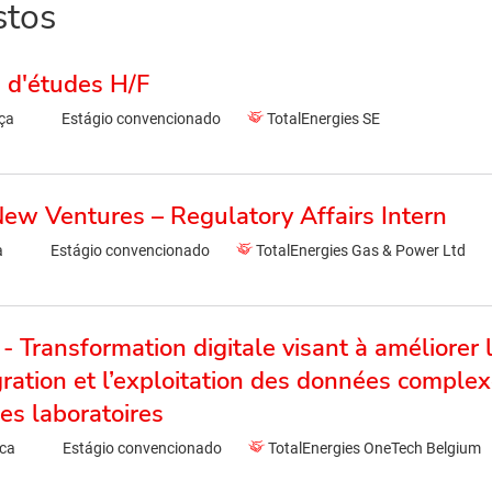
stos
 d'études H/F
ça
Estágio convencionado
TotalEnergies SE
ew Ventures – Regulatory Affairs Intern
a
Estágio convencionado
TotalEnergies Gas & Power Ltd
 Transformation digitale visant à améliorer 
égration et l’exploitation des données comple
es laboratoires
ica
Estágio convencionado
TotalEnergies OneTech Belgium