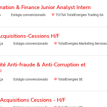
nation & Finance Junior Analyst Intern
a
Estágio convencionado
TOTSA TotalEnergies Trading SA
Acquisitions-Cessions H/F
ça
Estágio convencionado
TotalEnergies Marketing Services
é Anti-fraude & Anti-Corruption et
F
ça
Estágio convencionado
TotalEnergies SE
cquisitions Cessions - H/F