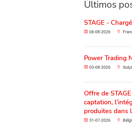
Últimos po
STAGE - Chargé
06-08-2026
Fran
Power Trading N
03-08-2026
Suíç
Offre de STAGE -
captation, l’int
produites dans l
31-07-2026
Bélg