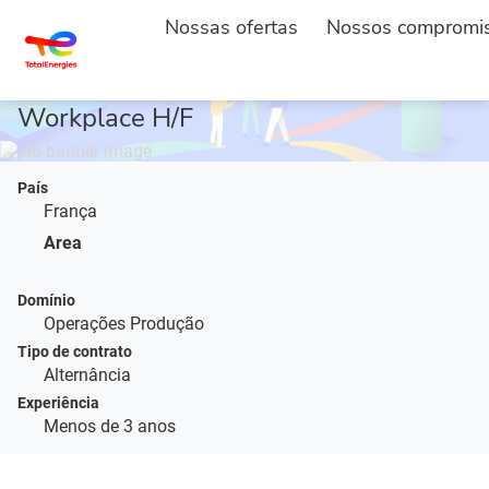
INÍCIO
DESCRIÇÃO DO POSTO
...
Nossas ofertas
Nossos compromi
Alternant-Administrateur Support IT &
Workplace H/F
País
França
Area
Domínio
Operações Produção
Tipo de contrato
Alternância
Experiência
Menos de 3 anos