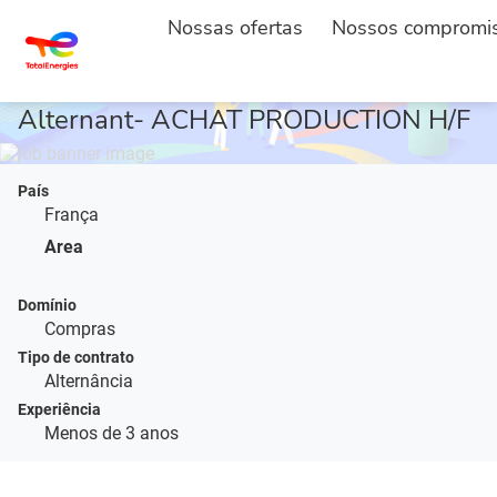
Nossas ofertas
Nossos compromi
INÍCIO
DESCRIÇÃO DO POSTO
...
Alternant- ACHAT PRODUCTION H/F
País
França
Area
Domínio
Compras
Tipo de contrato
Alternância
Experiência
Menos de 3 anos