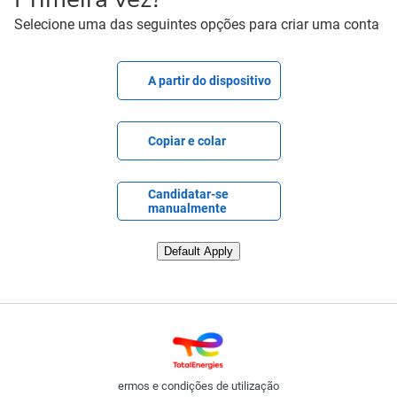
Selecione uma das seguintes opções para criar uma conta
Carregar arquivo de CV
A partir do dispositivo
Colar CV
Copiar e colar
Carregar CV posteriormente
Candidatar-se
manualmente
Carregar CV do LinkedIn
Default Apply
ermos e condições de utilização