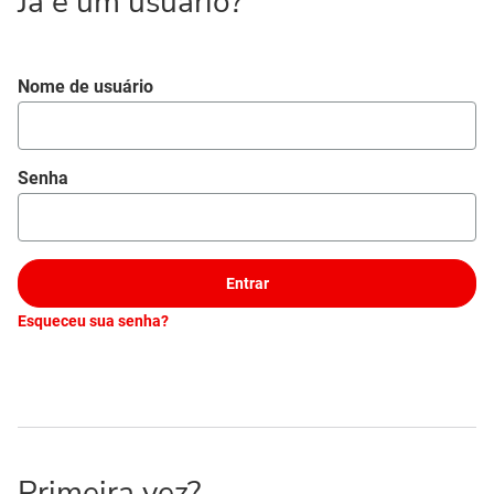
Já é um usuário?
Login
Nome de usuário
Senha
Entrar
Esqueceu sua senha?
Primeira vez?