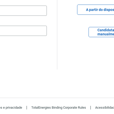
Carregar arquivo d
A partir do dispos
Carregar CV po
Candidata
manualme
|
|
es e privacidade
TotalEnergies Binding Corporate Rules
Acessibilida