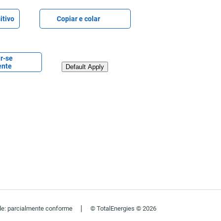
e CV
Colar CV
itivo
Copiar e colar
steriormente
r-se
Carregar CV do LinkedIn
nte
Default Apply
|
de: parcialmente conforme
© TotalEnergies © 2026