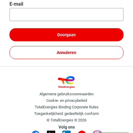
Wachtwoord opnieuw instellen met uw e-mail
E-mail
Doorgaan
Annuleren
Algemene gebruiksvoorwaarden
Cookie- en privacybeleid
TotalEnergies Binding Corporate Rules
Toegankelijkheid: gedeeltelijk conform
© TotalEnergies © 2026
Volg ons