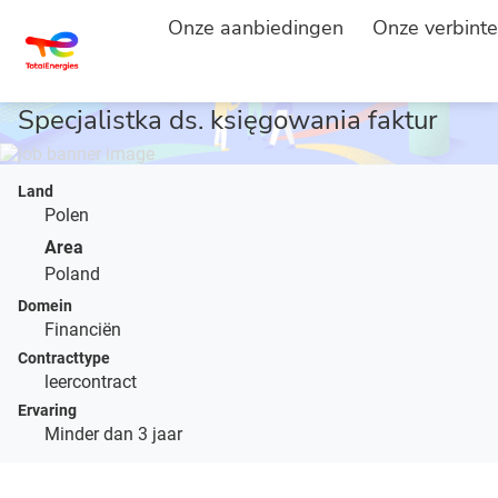
HOOFDPAGINA
BESCHRIJVING VACATURE
...
Onze aanbiedingen
Onze verbinte
Młodszy Specjalista/Młodsza
Specjalistka ds. księgowania faktur
Land
Polen
Area
Poland
Domein
Financiën
Contracttype
leercontract
Ervaring
Minder dan 3 jaar