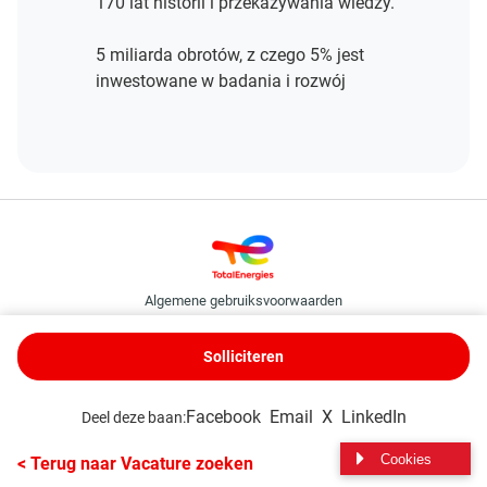
170 lat historii i przekazywania wiedzy.
5 miliarda obrotów, z czego 5% jest
inwestowane w badania i rozwój
Algemene gebruiksvoorwaarden
Cookie- en privacybeleid
TotalEnergies Binding Corporate Rules
Solliciteren
Toegankelijkheid: gedeeltelijk conform
© TotalEnergies © 2026
Facebook
Email
X
LinkedIn
Deel deze baan:
Volg ons
Cookies
< Terug naar Vacature zoeken