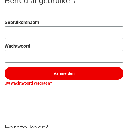
Bent u al gebruiker?
Aanmelden
Gebruikersnaam
Wachtwoord
Aanmelden
Uw wachtwoord vergeten?
Eerste keer?