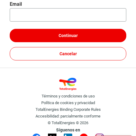
Restablecer contraseña con tu email
Email
Continuar
Cancelar
Términos y condiciones de uso
Política de cookies y privacidad
TotalEnergies Binding Corporate Rules
Accesibilidad: parcialmente conforme
© TotalEnergies © 2026
Síguenos en