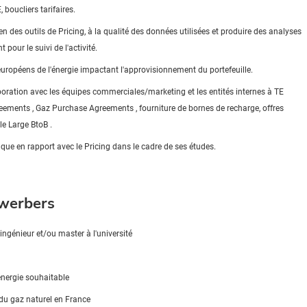
oucliers tarifaires.
des outils de Pricing, à la qualité des données utilisées et produire des analyses
our le suivi de l'activité.
européens de l'énergie impactant l'approvisionnement du portefeuille.
oration avec les équipes commerciales/marketing et les entités internes à TE
eements
, Gaz
Purchase
Agreements
, fourniture de bornes de recharge, offres
le Large
BtoB
.
fique
en rapport avec le
Pricing
dans le cadre de ses études.
ewerbers
ingénieur et/ou master à l'université
énergie souhaitable
u du gaz naturel en France