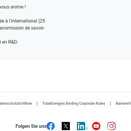
vous anime !​
e à l’international (25
transmission de savoir-
i en R&D​.
|
|
tenschutzrichtlinie
TotalEnergies Binding Corporate Rules
Barrieref
Folgen Sie uns