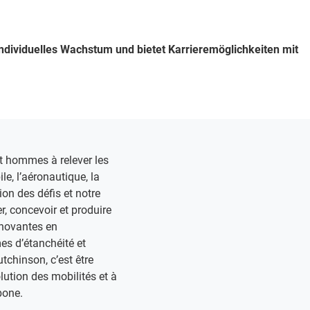
t individuelles Wachstum und bietet Karrieremöglichkeiten mit
hommes à relever les
le, l’aéronautique, la
ion des défis et notre
, concevoir et produire
nnovantes en
s d’étanchéité et
utchinson, c’est être
olution des mobilités et à
one. ​