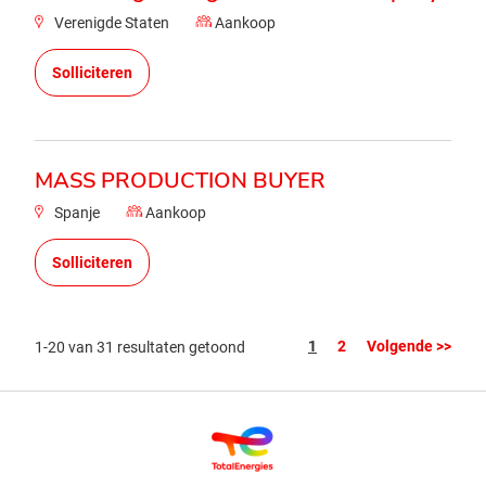
Verenigde Staten
Aankoop
Solliciteren
MASS PRODUCTION BUYER
Spanje
Aankoop
Solliciteren
Pagina
1
2
Volgende >>
1-20 van 31 resultaten getoond