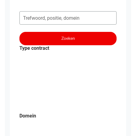
Zoeken naar open posities
Zoeken
Type contract
Domein