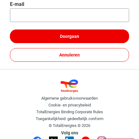
Wachtwoord opnieuw instellen met uw e-mail
E-mail
Doorgaan
Annuleren
Algemene gebruiksvoorwaarden
Cookie- en privacybeleid
TotalEnergies Binding Corporate Rules
Toegankelijkheid: gedeeltelijk conform
© TotalEnergies © 2026
Volg ons