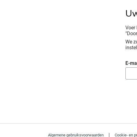
Uw
Voer 
"Door
We zu
instel
Wachtwoor
E-ma
|
Algemene gebruiksvoorwaarden
Cookie- en p