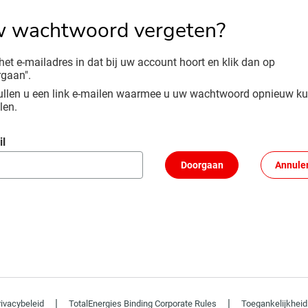
 wachtwoord vergeten?
het e-mailadres in dat bij uw account hoort en klik dan op
gaan".
llen u een link e-mailen waarmee u uw wachtwoord opnieuw ku
len.
d opnieuw instellen met uw e-mail
il
Doorgaan
Annule
|
|
rivacybeleid
TotalEnergies Binding Corporate Rules
Toegankelijkheid