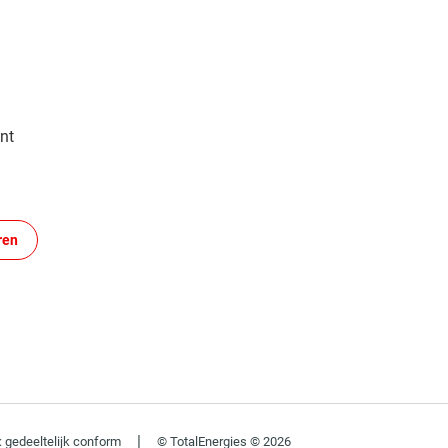
nt
ren
|
: gedeeltelijk conform
© TotalEnergies © 2026