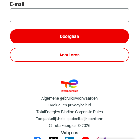
Wachtwoord opnieuw instellen met uw e-mail
E-mail
Doorgaan
Annuleren
Algemene gebruiksvoorwaarden
Cookie- en privacybeleid
TotalEnergies Binding Corporate Rules
Toegankelijkheid: gedeeltelijk conform
© TotalEnergies © 2026
Volg ons