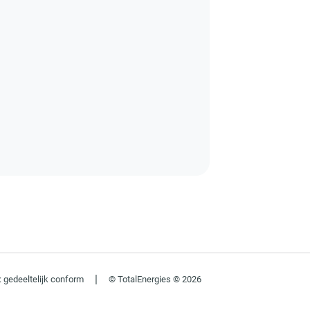
|
: gedeeltelijk conform
© TotalEnergies © 2026