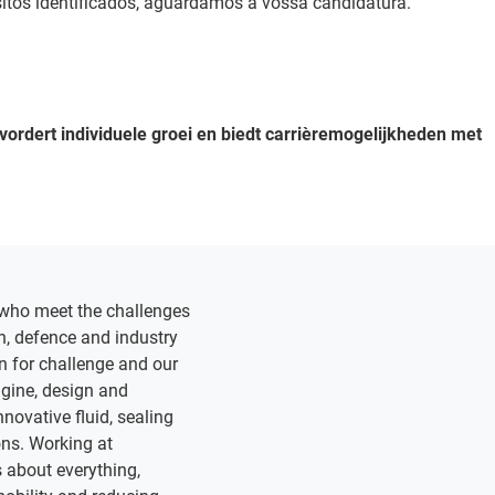
tos identificados, aguardamos a vossa candidatura.
evordert individuele groei en biedt carrièremogelijkheden met
ho meet the challenges
n, defence and industry
n for challenge and our
gine, design and
ovative fluid, sealing
ons. Working at
 about everything,