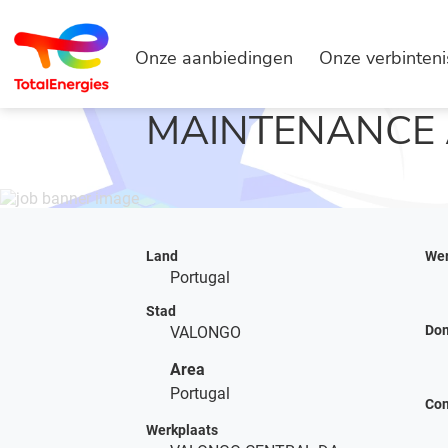
Onze aanbiedingen
Onze verbinten
HOOFDPAGINA
VACATURES ZOEKEN
MAINTENANCE
Land
Wer
Portugal
Stad
Do
VALONGO
Area
Portugal
Con
Werkplaats