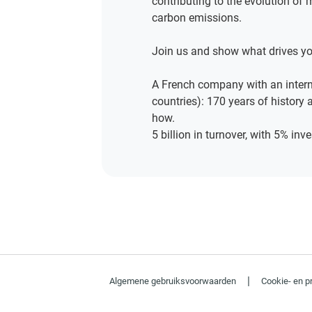
contributing to the evolution of 
carbon emissions.
Join us and show what drives yo
A French company with an intern
countries): 170 years of history
how.
5 billion in turnover, with 5% inv
|
Algemene gebruiksvoorwaarden
Cookie- en p