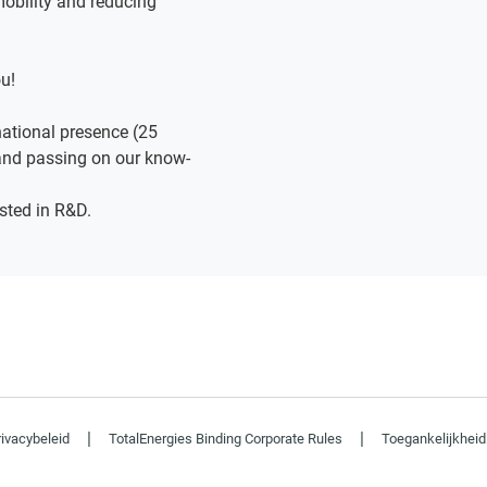
mobility and reducing
u!
ational presence (25
 and passing on our know-
ested in R&D.
|
|
rivacybeleid
TotalEnergies Binding Corporate Rules
Toegankelijkheid