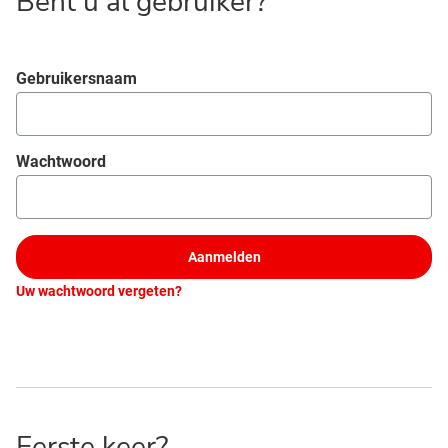
Bent u al gebruiker?
Aanmelden
Gebruikersnaam
Wachtwoord
Aanmelden
Uw wachtwoord vergeten?
Eerste keer?