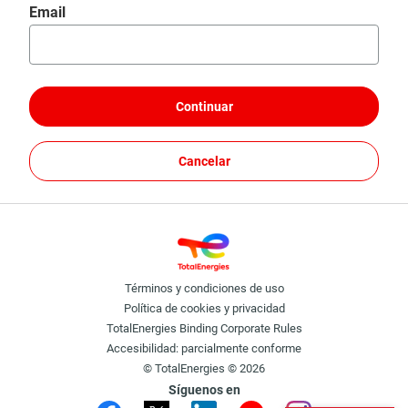
Restablecer contraseña con tu email
Email
Continuar
Cancelar
Términos y condiciones de uso
Política de cookies y privacidad
TotalEnergies Binding Corporate Rules
Accesibilidad: parcialmente conforme
© TotalEnergies © 2026
Síguenos en