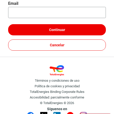
Restablecer contraseña con tu email
Email
Continuar
Cancelar
Términos y condiciones de uso
Política de cookies y privacidad
TotalEnergies Binding Corporate Rules
Accesibilidad: parcialmente conforme
© TotalEnergies © 2026
Síguenos en