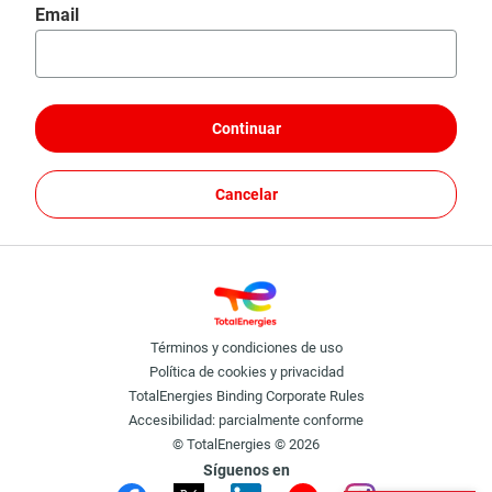
Restablecer contraseña con tu email
Email
Continuar
Cancelar
Términos y condiciones de uso
Política de cookies y privacidad
TotalEnergies Binding Corporate Rules
Accesibilidad: parcialmente conforme
© TotalEnergies © 2026
Síguenos en