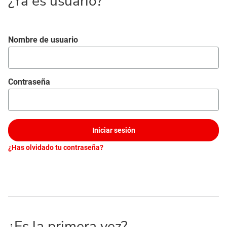
¿Ya es usuario?
Iniciar sesión
Nombre de usuario
Contraseña
Iniciar sesión
¿Has olvidado tu contraseña?
¿Es la primera vez?