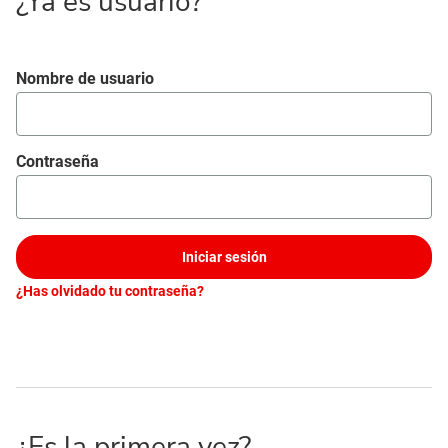
¿Ya es usuario?
Iniciar sesión
Nombre de usuario
Contraseña
Iniciar sesión
¿Has olvidado tu contraseña?
¿Es la primera vez?