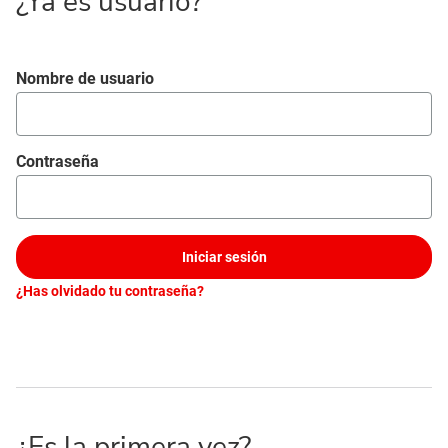
¿Ya es usuario?
Iniciar sesión
Nombre de usuario
Contraseña
Iniciar sesión
¿Has olvidado tu contraseña?
¿Es la primera vez?