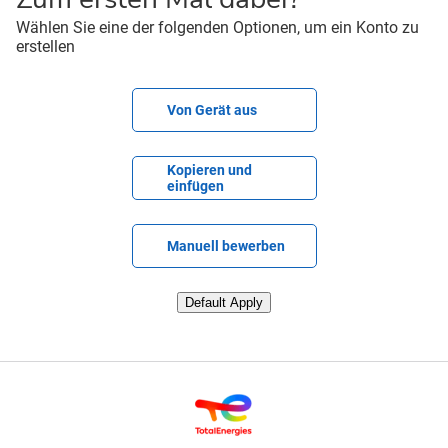
Wählen Sie eine der folgenden Optionen, um ein Konto zu
erstellen
CV-Datei hochladen
Von Gerät aus
Lebenslauf einfügen
Kopieren und
einfügen
Lebenslauf später hochladen
Manuell bewerben
Lebenslauf von LinkedIn hochladen
Default Apply