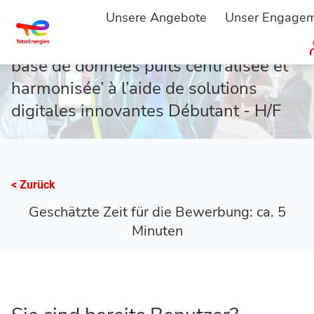
STARTSEITE
BEWERBEN
...
Unsere Angebote
Unser Engage
Chargé de projet ‘Constitution d’une
base de données puits centralisée et
harmonisée’ à l’aide de solutions
digitales innovantes Débutant - H/F
< Zurück
Geschätzte Zeit für die Bewerbung: ca. 5
Minuten