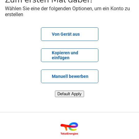
Wählen Sie eine der folgenden Optionen, um ein Konto zu
erstellen
CV-Datei hochladen
Von Gerät aus
Lebenslauf einfügen
Kopieren und
einfügen
Lebenslauf später hochladen
Manuell bewerben
Lebenslauf von LinkedIn hochladen
Default Apply