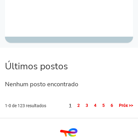
Últimos postos
Nenhum posto encontrado
Página
1
2
3
4
5
6
Próx >>
1-0 de 123 resultados