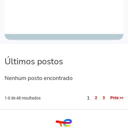
Últimos postos
Nenhum posto encontrado
Página
1
2
3
Próx >>
1-0 de 48 resultados