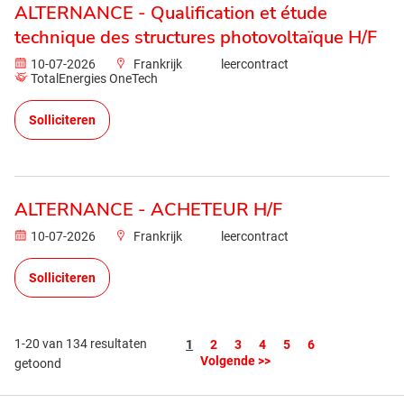
ALTERNANCE - Qualification et étude
technique des structures photovoltaïque H/F
10-07-2026
Frankrijk
leercontract
TotalEnergies OneTech
Solliciteren
ALTERNANCE - ACHETEUR H/F
10-07-2026
Frankrijk
leercontract
Solliciteren
1-20 van 134 resultaten
Pagina
1
2
3
4
5
6
Volgende >>
getoond