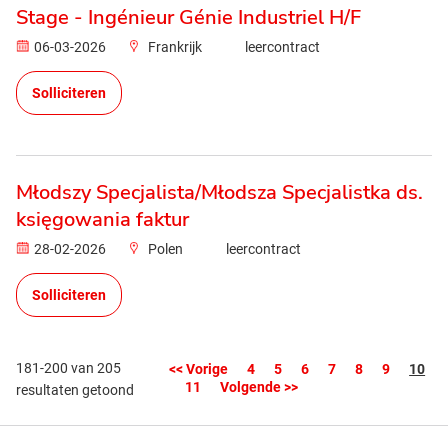
Stage - Ingénieur Génie Industriel H/F
06-03-2026
Frankrijk
leercontract
Solliciteren
Młodszy Specjalista/Młodsza Specjalistka ds.
księgowania faktur
28-02-2026
Polen
leercontract
Solliciteren
181-200 van 205
Pagin
<< Vorige
4
5
6
7
8
9
10
11
Volgende >>
resultaten getoond