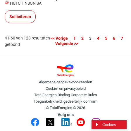
HUTCHINSON SA
Solliciteren
41-60 van 123 resultaten
Pagina
<< Vorige
1
2
3
4
5
6
7
Volgende >>
getoond
Algemene gebruiksvoorwaarden
Cookie- en privacybeleid
TotalEnergies Binding Corporate Rules
Toegankelijkheid: gedeeltelijk conform
© TotalEnergies © 2026
Volg ons
Cookies