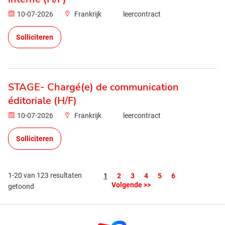
10-07-2026
Frankrijk
leercontract
Solliciteren
STAGE- Chargé(e) de communication
éditoriale (H/F)
10-07-2026
Frankrijk
leercontract
Solliciteren
1-20 van 123 resultaten
Pagina
1
2
3
4
5
6
Volgende >>
getoond