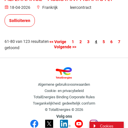
18-04-2026
Frankrijk
leercontract
Solliciteren
61-80 van 123 resultaten
Pagina
<< Vorige
1
2
3
4
5
6
7
Volgende >>
getoond
Algemene gebruiksvoorwaarden
Cookie- en privacybeleid
TotalEnergies Binding Corporate Rules
Toegankelijkheid: gedeeltelijk conform
© TotalEnergies © 2026
Volg ons
Cookies