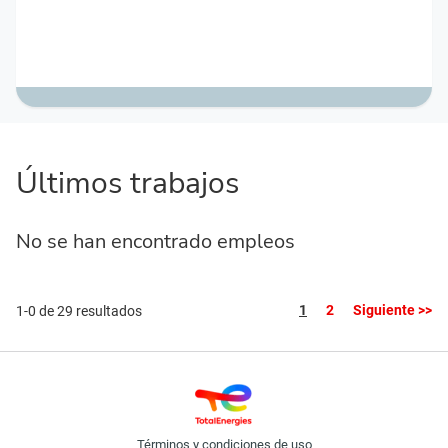
Últimos trabajos
No se han encontrado empleos
Página
1
2
Siguiente >>
1-0 de 29 resultados
Términos y condiciones de uso