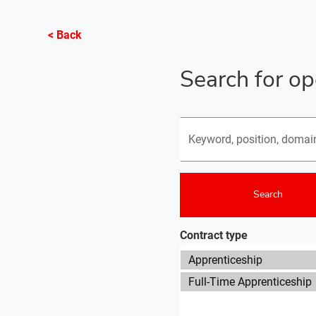
< Back
Search for op
Search for open opportunit
Search
Contract type