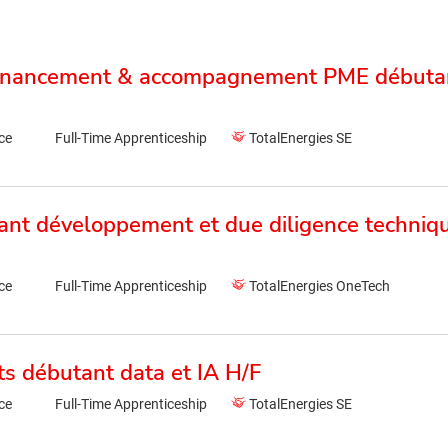
 financement & accompagnement PME débuta
ce
Full-Time Apprenticeship
TotalEnergies SE
ant développement et due diligence techniq
ce
Full-Time Apprenticeship
TotalEnergies OneTech
ts débutant data et IA H/F
ce
Full-Time Apprenticeship
TotalEnergies SE