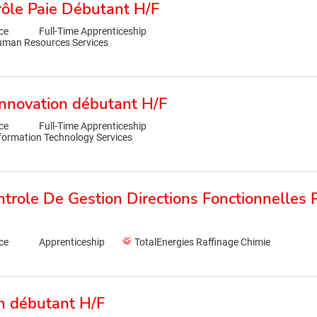
ôle Paie Débutant H/F
ce
Full-Time Apprenticeship
Human Resources Services
 innovation débutant H/F
ce
Full-Time Apprenticeship
nformation Technology Services
ntrole De Gestion Directions Fonctionnelles
ce
Apprenticeship
TotalEnergies Raffinage Chimie
en débutant H/F