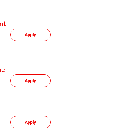
nt
Apply
ue
Apply
Apply