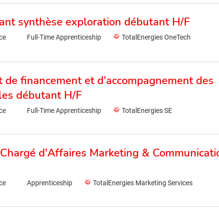
ant synthèse exploration débutant H/F
ce
Full-Time Apprenticeship
TotalEnergies OneTech
et de financement et d'accompagnement des
ales débutant H/F
ce
Full-Time Apprenticeship
TotalEnergies SE
hargé d'Affaires Marketing & Communicati
ce
Apprenticeship
TotalEnergies Marketing Services