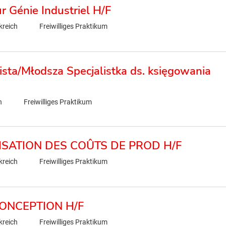
r Génie Industriel H/F
kreich
Freiwilliges Praktikum
ista/Młodsza Specjalistka ds. księgowania
n
Freiwilliges Praktikum
ISATION DES COÛTS DE PROD H/F
kreich
Freiwilliges Praktikum
CONCEPTION H/F
kreich
Freiwilliges Praktikum