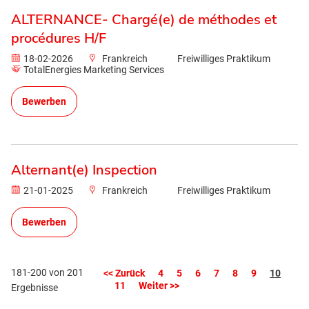
ALTERNANCE- Chargé(e) de méthodes et
procédures H/F
18-02-2026
Frankreich
Freiwilliges Praktikum
TotalEnergies Marketing Services
Bewerben
Alternant(e) Inspection
21-01-2025
Frankreich
Freiwilliges Praktikum
Bewerben
181-200 von 201
Seite
<< Zurück
4
5
6
7
8
9
10
11
Weiter >>
Ergebnisse